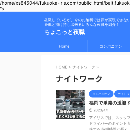
/home/xs845044/fukuoka-iris.com/public_html/bait.fukuoka
">
昼職しているが、今のお給料では夢が実現できな
昼職と掛け持ち出来るいろんな夜職を紹介！
ちょこっと夜職
Home
コンパニオン
HOME
>
ナイトワーク
>
ナイトワーク
コンパニオン
ナイトワ
福岡で単発の送迎
2023/4/1
アイリスでは、スタッフ
ドライバーのポイント 
務する 待機時間が長く、