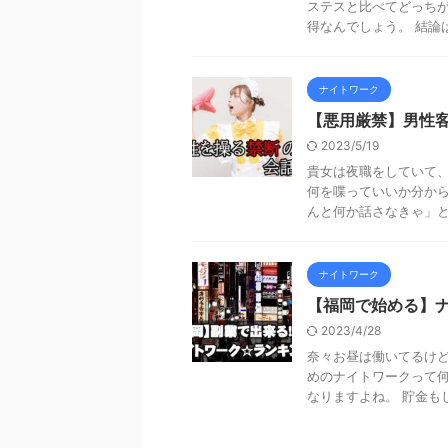
ステスと比べてどっちが
得なんでしょう。 結論は
ナイトワーク
【悪用厳禁】男性
2023/5/19
貴女は夜職をしていて、
何を喋っていいか分から
んと何か話さなきゃ」とそ
ナイトワーク
【福岡で始める】
2023/4/28
奈々お昼は働いてるけど
めのナイトワークって何
なりますよね。 貯金もし